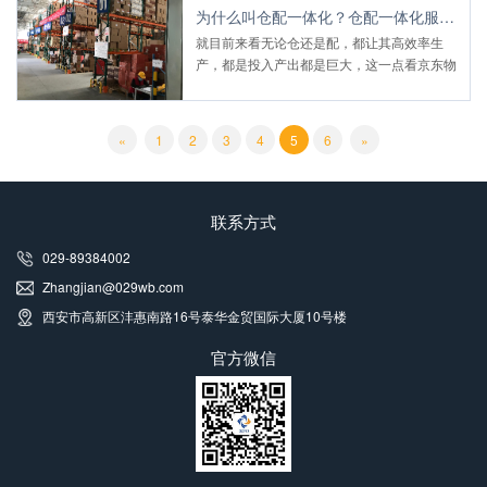
为什么叫仓配一体化？仓配一体化服务全内容详解！
就目前来看无论仓还是配，都让其高效率生
产，都是投入产出都是巨大，这一点看京东物
流在这一方面的投入和仓配规模就能看出来，
其成本的高昂。
«
1
2
3
4
5
6
»
联系方式
029-89384002
Zhangjian@029wb.com
西安市高新区沣惠南路16号泰华金贸国际大厦10号楼
官方微信