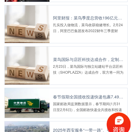
物流的毛利率水平不断提升、净亏损幅度收
窄，但整体依然处于亏损状态。
阿里财报：菜鸟季度总营收196亿元，产业化、全球化、数智化物流扎实推进
扎实投入做物流，菜鸟收获稳健增长。2月24
日，阿里巴巴集团发布2022财年三季度财
报。坚持产业互联网战略，菜鸟本季度总营收
同比增长23%达196亿元，产业化、全球化、
数智化物流扎实推进。
菜鸟国际与店匠科技达成合作，定制化物流服务已覆盖全球120国
2月23日，菜鸟国际与独立站建站平台店匠科
技（SHOPLAZZA）达成合作，双方将一同为
全球跨境商户及跨境品牌提供定制化物流解决
方案
春节假期全国揽收投递快递包裹7.49亿件
国家邮政局监测数据显示，春节期间(1月31
日至2月6日)，全国邮政快递业共揽收和投递
快递包裹 7.49亿件，较去年农历同期增长
16%。邮政快递传递亲情、温暖人心的作用
进一步凸显。
2025年西安服务“一带一路”、引领向西开放的国际合作前沿城市地位初步确立