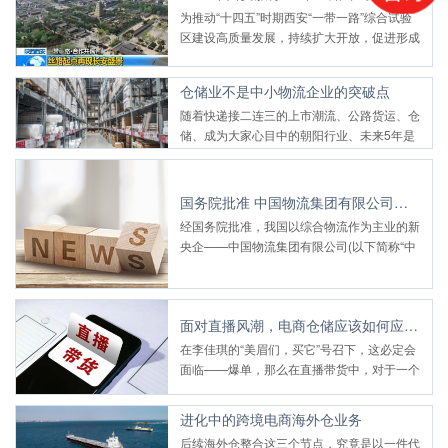
为推动“十四五”时期西安“一带一路”综合试验
区建设高质量发展，持续扩大开放，促进形成
以国内大循环为主体、国内国际双循环相互促
进的新发展格局，日前，西安市正式印发
仓储业不是中小物流企业的突破点
《“十四五”西安建设“一带一路”综合试验区实
随着快递接二连三的上市潮流、公路货运、仓
施方案》（以下简称《实施方案》）。
储、成为大家心目中的朝阳行业、未来5年是
国内快递行业发展的关键时期，是调结构、上
台阶。
国务院批准 中国物流集团有限公司正式成立
经国务院批准，我国以综合物流作为主业的新
央企——中国物流集团有限公司(以下简称“中
国物流集团”)正式揭牌成立。
面对直播风潮，电商仓储应该如何应对爆单事件？
在李佳琪的“美眉们，买它”号召下，这必定会
面临——爆单，那么在直播带货中，对于一个
电商行业销量的暴增，该怎么让商品准时准确
有序的送到消费者手中呢？
进化中的跨境电商海外仓业务
后续海外仓整合这三个节点，究竟是以一件代