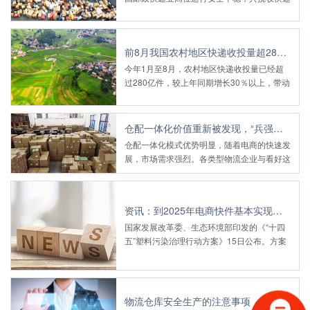
包裹19.91亿件，与2019年同期相比增长
100.38%
前8月我国农村地区快递收投量超280亿件
今年1月至8月，农村地区快递收投量已经超
过280亿件，较上年同期增长30％以上，带动
农产品进城和工业品下乡1.4万亿元。
仓配一体化价值重新被发现，“兵强马壮”的快递企业怎么分杯羹？
仓配一体化模式优势明显，随着电商的快速发
展，市场需求强烈。各类型物流企业与看好这
一市场的新进入者，逐渐形成了多方争霸、交
叉竞争的行业局面
资讯：到2025年电商快件基本实现不再二次包装
国家发展改革委、生态环境部印发的《“十四
五”塑料污染治理行动方案》15日公布。方案
明确，到2025年，在源头减量方面，商品零
售、电子商务、外卖、快递、住宿等重点领域
不合理使用一次性塑料制品的现象大幅减少，
电商快件基本实现不再二次包装，可循环快递
物流仓库安全生产的注意事项
包装应用规模达到1000万个。