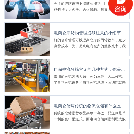
仓库的消防设施不得随意挪动、阻挡（消防设
施包挂；灭火器、灭火器箱、防毒面罩、消防
栓、安全出口、应急灯、安全疏散导向指示
灯、排风口）
电商仓库货物管理必须注意的小细节
好的仓库管理可以提高仓库的周转效率，减少
存货成本，为了提高电商仓库的整体效率，我
们从各方面细节进行一步一步的优化，做了很
多细致的探讨规划
目前物流分拣常见的几种方式，你是哪种？
常用的分拣方法大致可分为三类：人工分拣、
半自动分拣设备和自动分拣系统下面我们就来
分析一下这几种分拣方式的区别和特点是什
么？
电商仓储与传统的物流仓储有什么区别?
传统的仓储是货物品类单一存放，配送则是单
一制的集中配送式。而电商仓储则是利用大数
据实现就近仓储下订单、拣选配送，节省物流
费用，提高配送效率。