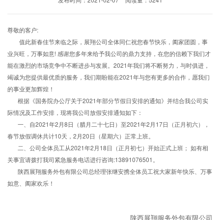
尊敬的客户:
值此新春佳节来临之际，展翔公司全体同仁祝您春节快乐，阖家团圆，事
业兴旺，万事如意! 感谢您多年来给予我公司的鼎力支持，在您的信赖下我们才
能在激烈的市场竞争中不断进步与发展。2021年我们将不断努力，与时俱进，
竭诚为您提供最优质的服务，我们期盼能在2021年与您有更多的合作，愿我们
的事业更加辉煌！
根据《国务院办公厅关于2021年部分节假日安排的通知》并结合我公司实
际情况及工作安排，现将我公司放假安排通知如下：
一、自2021年2月8日（腊月二十七日）至2021年2月17日（正月初六），
春节放假调休共计10天，2月20日（星期六）正常上班。
二、公司全体员工从2021年2月18日（正月初七）开始正式上班； 如有相
关事宜请拨打我司紧急服务电话进行咨询:13891076501。
陕西展翔服务外包有限公司总经理张继安携全体员工祝大家新年快乐、万事
如意、阖家欢乐！
陕西展翔服务外包有限公司